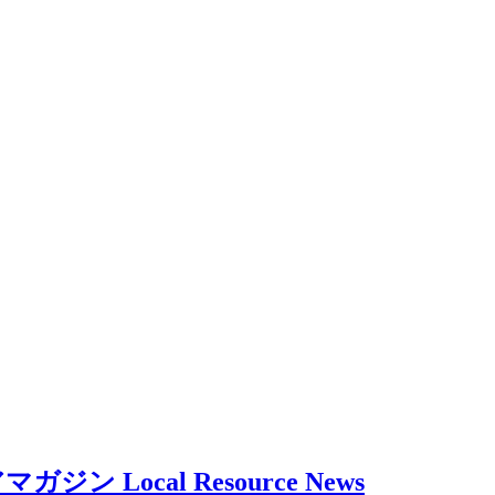
アマガジン
Local Resource News