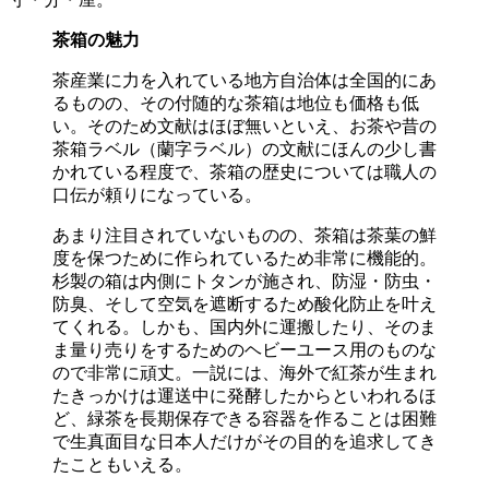
茶箱の魅力
茶産業に力を入れている地方自治体は全国的にあ
るものの、その付随的な茶箱は地位も価格も低
い。そのため文献はほぼ無いといえ、お茶や昔の
茶箱ラベル（蘭字ラベル）の文献にほんの少し書
かれている程度で、茶箱の歴史については職人の
口伝が頼りになっている。
あまり注目されていないものの、茶箱は茶葉の鮮
度を保つために作られているため非常に機能的。
杉製の箱は内側にトタンが施され、防湿・防虫・
防臭、そして空気を遮断するため酸化防止を叶え
てくれる。しかも、国内外に運搬したり、そのま
ま量り売りをするためのヘビーユース用のものな
ので非常に頑丈。一説には、海外で紅茶が生まれ
たきっかけは運送中に発酵したからといわれるほ
ど、緑茶を長期保存できる容器を作ることは困難
で生真面目な日本人だけがその目的を追求してき
たこともいえる。