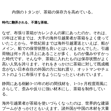
内側のトタンが、茶箱の保存力を高めている。
時代に翻弄される、不運な茶箱。
なぜ、布張り茶箱がカレンさんの家にあったのか。それは、
15年ほど前までは、大手の海外引越業者が茶箱をよく使って
いたことから。半世紀前までは海外引越運送といえば、船が
メイン。船での保管状態も良いとはいえませんでした。引越
荷物は何ヶ月も洋上にあることが多く、ものが傷みやすかっ
た時代です。そんな中、茶箱に入れたものは保存状態がよく
高い人気を誇ります。それをきっかけに茶箱に対して既成概
念がない日本在住の外国の方に知れ渡り、オットマンやチェ
ストのように布張りするようになったといわれています。
静岡にある樹齢3~15年の杉の間伐材を、1~3ヶ月程度雨風に
さらして、歪みや反りに強い材木にし、茶箱を制作してい
る。
海外引越業者が茶箱を使いづらくなったのは、世界的な建築
ブームがきっかけともいえます。諸外国が中国の木材を大量