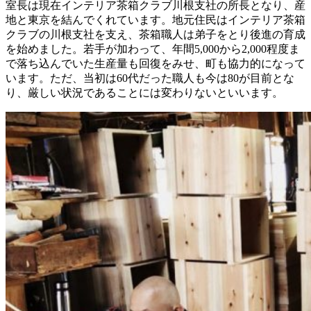
室長は現在インテリア茶箱クラブ川根支社の所長となり、産
地と東京を結んでくれています。地元住民はインテリア茶箱
クラブの川根支社を支え、茶箱職人は弟子をとり後進の育成
を始めました。若手が加わって、年間5,000から2,000程度ま
で落ち込んでいた生産量も回復をみせ、町も協力的になって
います。ただ、当初は60代だった職人も今は80が目前とな
り、厳しい状況であることには変わりないといいます。