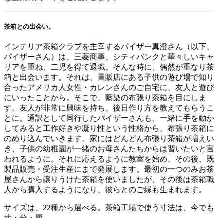
茶箱との出会い。
インテリア茶箱クラブを主宰するパイザー真澄さん（以下、
パイザーさん）は、三菱商事、シティバンクと華々しいキャ
リアを重ね、二児を得て退職。そんな時に、偶然が重なり茶
箱と出会います。それは、量販店にある子供の遊び場で知り
合ったアメリカ人女性・カレンさんのご自宅に、友人と遊び
にいったことから。そこで、藍染の布張り茶箱を目にしま
す。友人が非常に興味を持ち、後日作り方を教えてもらうこ
とに。通訳として同行したパイザーさんも、一緒に手を動か
してみると工作好きや凝り性という性格から、布張り茶箱に
のめり込んでいきます。家にはどんどん布張り茶箱が増えい
き、子供の幼稚園が一緒のお母さんたちからは習いたいと言
われるように。それに応えるように教室を始め、その後、既
製品販売・受注生産にまで発展します。最初の一つのみお茶
屋さんから譲りうけた茶箱を使いましたが、その後は茶箱職
人から購入するようになり、彼らとのご縁も生まれます。
サイズは、22種から選べる。茶箱工場で使う寸法は、今でも
寸・分・厘。