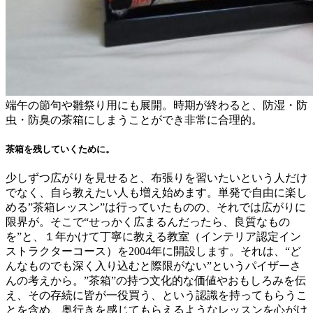
端午の節句や雛祭り用にも展開。時期が終わると、防湿・防
虫・防臭の茶箱にしまうことができ非常に合理的。
茶箱を残していくために。
少しずつ広がりを見せると、布張りを習いたいという人だけ
でなく、自ら教えたい人も増え始めます。単発で自由に楽し
める”茶箱レッスン”は行っていたものの、それでは広がりに
限界が。そこで“せっかく広まるんだったら、良質なもの
を”と、１年かけて丁寧に教える教室（インテリア認定イン
ストラクターコース）を2004年に開設します。それは、“ど
んなものでも深く入り込むと際限がない”というパイザーさ
んの考えから。”茶箱”の持つ文化的な価値やおもしろみを伝
え、その存続に皆が一役買う、という認識を持ってもらうこ
とを含め、奥行きを感じてもらえるようなレッスンを心がけ