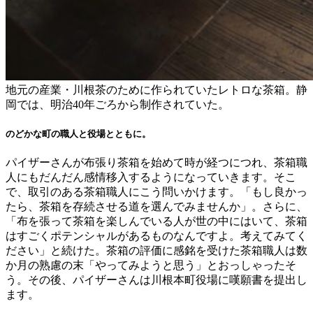
地元の産業・川根茶のために作られていたレトロな茶箱。静
岡では、明治40年ごろから制作されていた。
のどかな町の職人と役場とともに。
パイザーさんが布張り茶箱を始めて時が経つにつれ、茶箱職
人にもだんだん感情移入するようになっていきます。そこ
で、取引のある茶箱職人にこう問いかけます。「もし良かっ
たら、茶箱を存続させる道を選んでみませんか」。さらに、
「布を張って茶箱を楽しんでいる人が世の中にはいて、茶箱
はすごくポテンシャルがあるものなんですよ。考えてみてく
ださい」と続けた。茶箱の評価に感銘を受けた茶箱職人は数
か月の熟慮の末「やってみようと思う」とおっしゃったそ
う。その後、パイザーさんは川根本町役場に嘆願書を提出し
ます。