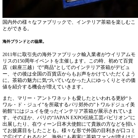
国内外の様々なファブリックで、インテリア茶箱を楽しむこ
とができる。
海外ブランドとの協業。
2011年に取引先の海外ファブリック輸入業者がウイリアムモ
リスの150周年イベントを主催します。この時、初めて百貨
店（銀座三越）で”商品”としてのインテリア茶箱がデビュ
ー、その後は全国の百貨店からもお声をかけていただくよう
に。茶箱の魅力に気づいていなかった人にゆっくりとその価
値を紹介する機会が増えていきます。
また、マリー・アントワネットも愛したといわれる更紗“ト
ワル・ド・ジュイ”を所蔵するパリ郊外の”トワルドジュイ美
術館”にはジュイを使ったインテリア茶箱が展示されていま
す。そのほか、パリの“JAPAN EXPO伝統工芸パビリオン”に
出展したり、在ウィーン日本大使館にて貴族の方などを招い
てお披露目をしたことも。様々な形で外国の目利きが口コミ
で広げてくれるなど、海外にも着実に茶箱ファンが増えはじ