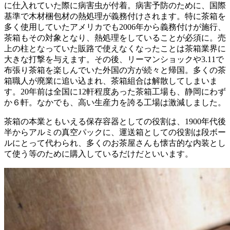
に仕入れていた際に病害虫が付着。病害予防のために、国際
基準で木材梱包材の熱処理が義務付けされます。特に茶箱を
多く使用していたアメリカでも2006年から義務付けが施行、
茶箱もその対象となり、熱処理をしていることが必須に。売
上の柱となっていた販路で使えなくなったことは茶箱業界に
大きな打撃を与えます。その後、リーマンショックや3.11で
布張り茶箱を楽しんでいた外国の方が続々と帰国。多くの茶
箱職人が廃業に追い込まれ、茶箱組合は解散してしまいま
す。20年前は全国に12軒程度あった茶箱工場も、静岡にわず
か６軒。なかでも、高い生産力を誇る工場は激減しました。
茶箱の本業ともいえる保存容器としての役割は、1900年代後
半からアルミの真空パックに、運送箱としての役割は段ボー
ルにとって代わられ、多くのお茶屋さんも懐古的な内装とし
て使う等のために購入しているだけだといいます。