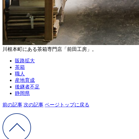
川根本町にある茶箱専門店「前田工房」。
販路拡大
茶箱
職人
産地育成
後継者不足
静岡県
前の記事
次の記事
ページトップに戻る