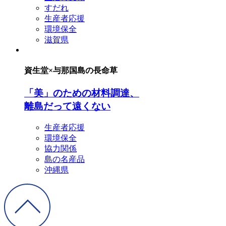
すだれ
生産者応援
環境保全
滋賀県
資生堂×与那国島の長命草
「美」のための材料調達、
離島だって遠くない
生産者応援
環境保全
協力関係
島の名産品
沖縄県