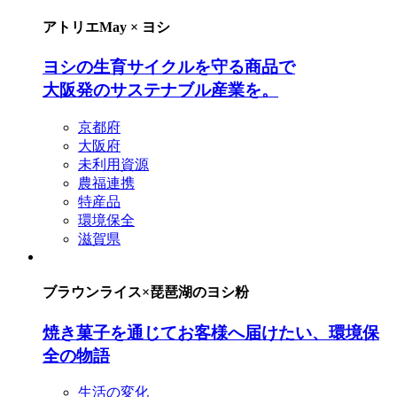
アトリエMay × ヨシ
ヨシの生育サイクルを守る商品で
大阪発のサステナブル産業を。
京都府
大阪府
未利用資源
農福連携
特産品
環境保全
滋賀県
ブラウンライス×琵琶湖のヨシ粉
焼き菓子を通じてお客様へ届けたい、環境保
全の物語
生活の変化