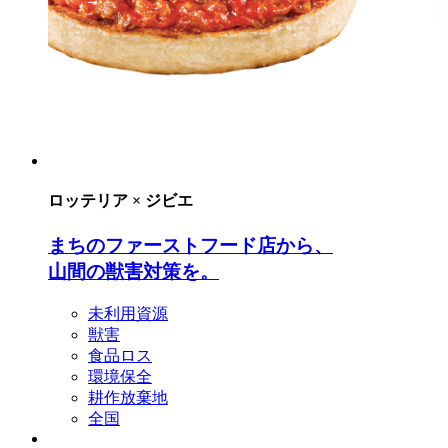
ロッテリア × ジビエ
まちのファーストフード店から、
山間の獣害対策を。
未利用資源
獣害
食品ロス
環境保全
耕作放棄地
全国